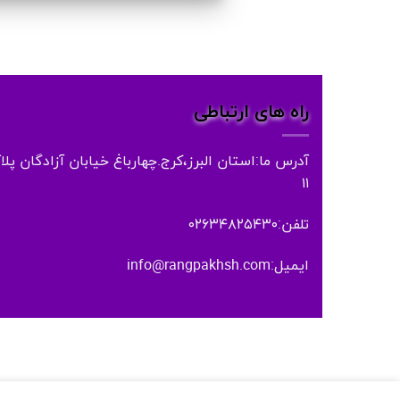
راه های ارتباطی
آدرس ما:استان البرز،کرج.چهارباغ خیابان آزادگان پلا
۱۱
تلفن:۰۲۶۳۴۸۲۵۴۳۰
ایمیل:info@rangpakhsh.com